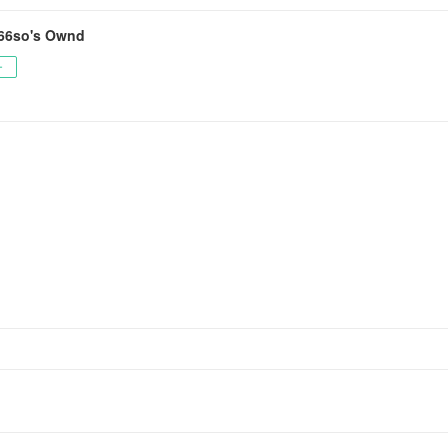
66so's Ownd
ー